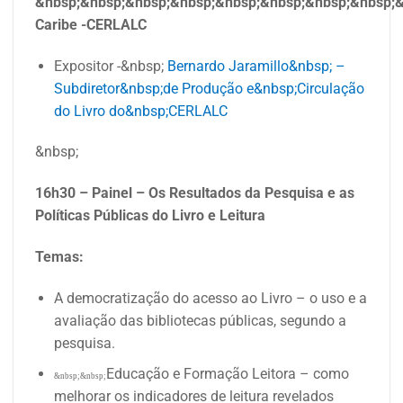
&nbsp;&nbsp;&nbsp;&nbsp;&nbsp;&nbsp;&nbsp;&nbsp;&
Caribe -CERLALC
Expositor -&nbsp;
Bernardo Jaramillo&nbsp; –
Subdiretor&nbsp;de Produção e&nbsp;Circulação
do Livro do&nbsp;CERLALC
&nbsp;
16h30 – Painel – Os Resultados da Pesquisa e as
Políticas Públicas do Livro e Leitura
Temas:
A democratização do acesso ao Livro – o uso e a
avaliação das bibliotecas públicas, segundo a
pesquisa.
Educação e Formação Leitora – como
&nbsp;&nbsp;
melhorar os indicadores de leitura revelados