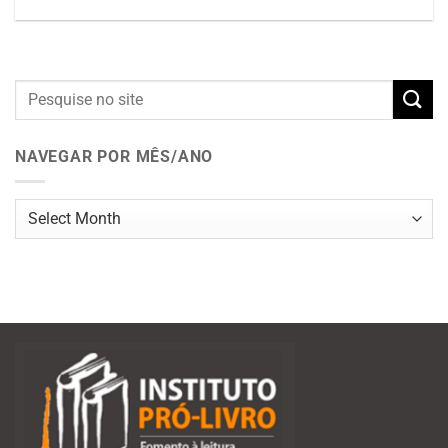
NAVEGAR POR MÊS/ANO
Navegar
por
mês/ano