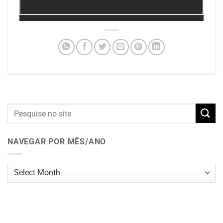
NAVEGAR POR MÊS/ANO
Navegar
por
mês/ano