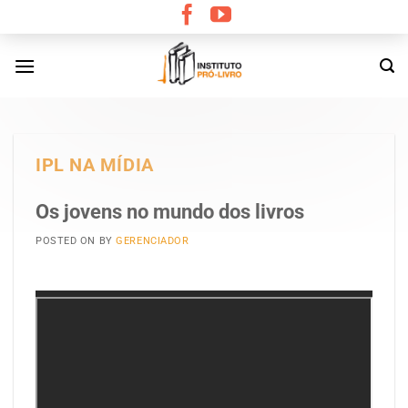
Skip
to
content
IPL NA MÍDIA
Os jovens no mundo dos livros
POSTED ON
BY
GERENCIADOR