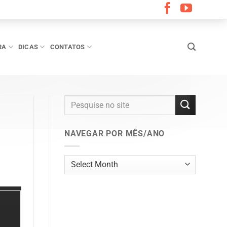
RA
DICAS
CONTATOS
NAVEGAR POR MÊS/ANO
Navegar
por
mês/ano