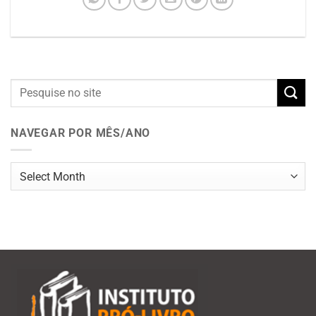
NAVEGAR POR MÊS/ANO
Navegar
por
mês/ano