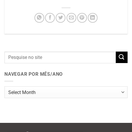
NAVEGAR POR MÊS/ANO
Navegar
por
mês/ano