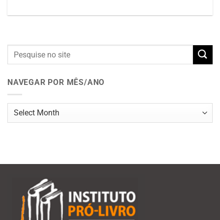
NAVEGAR POR MÊS/ANO
Navegar
por
mês/ano