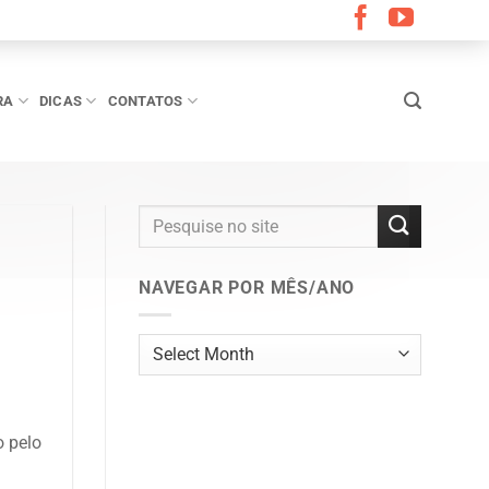
RA
DICAS
CONTATOS
NAVEGAR POR MÊS/ANO
Navegar
por
mês/ano
o pelo