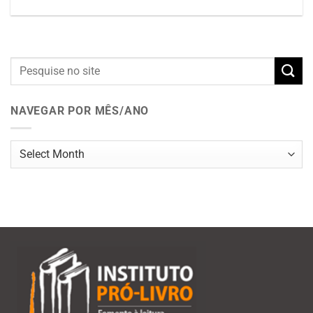
NAVEGAR POR MÊS/ANO
Navegar
por
mês/ano