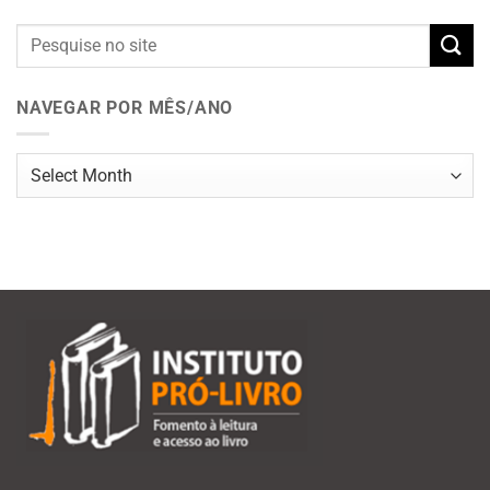
NAVEGAR POR MÊS/ANO
Navegar
por
mês/ano