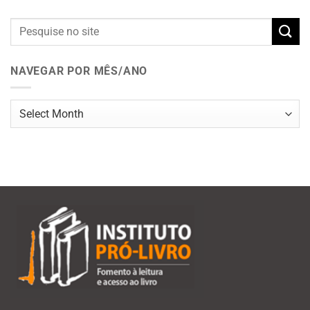
NAVEGAR POR MÊS/ANO
Navegar
por
mês/ano