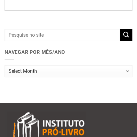
NAVEGAR POR MÊS/ANO
Navegar
por
mês/ano