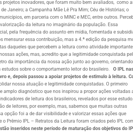
os projetos inovadores, que foram muito bem avaliados, como a
o de Janeiro; a Campanha Mãe Lê Pra Mim; Céu de Histórias; o
 municípios, em parceria com o MINC e MEC, entre outros. Perc
valorização da leitura no imaginário da população. Essa
ecial, pela frequência do assunto em mídia, fomentada e subsid
os mensurar essa contribuição, mas a 4.ª edição da pesquisa m
stas daqueles que percebem a leitura como atividade importante
s nossas ações, mas, acredito que a legitimidade conquistada pe
tro da importância da nossa ação junto ao governo, orientando
os estudos sobre o comportamento leitor do brasileiro.
O IPL na
vro e, depois passou a apoiar projetos de estimulo à leitura. 
idar nossa atuação e legitimidade conquistadas. O primeiro
este amplo diagnóstico que nos inspirou a propor ações voltadas 
icadores de leitura dos brasileiros, revelados por esse estudo
ão de leitores, por exemplo, mas, sabemos que muitas outras
opção foi a de dar visibilidade e valorizar essas ações que
e o Prêmio IPL – Retratos da Leitura foram criados pelo IPL co
stão inseridos neste período de maturação dos objetivos do 