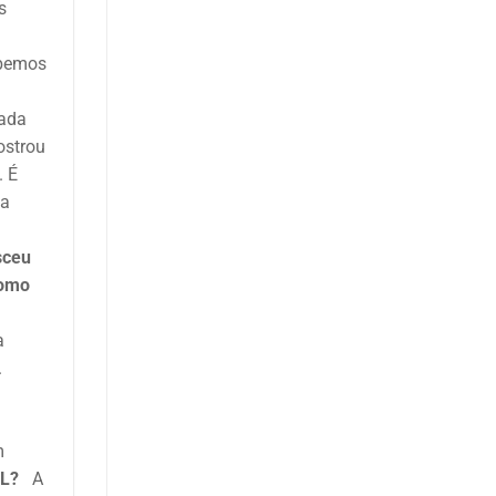
s
ebemos
iada
ostrou
. É
la
sceu
Como
a
.
m
IPL?
A