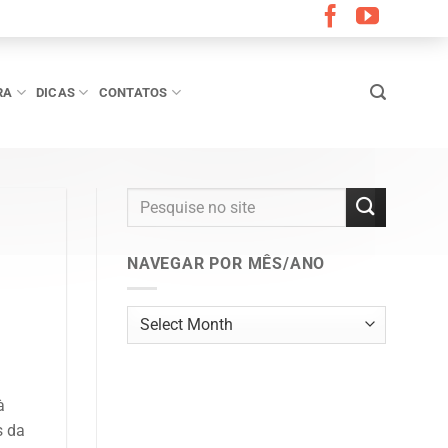
RA
DICAS
CONTATOS
NAVEGAR POR MÊS/ANO
Navegar
por
mês/ano
à
s da