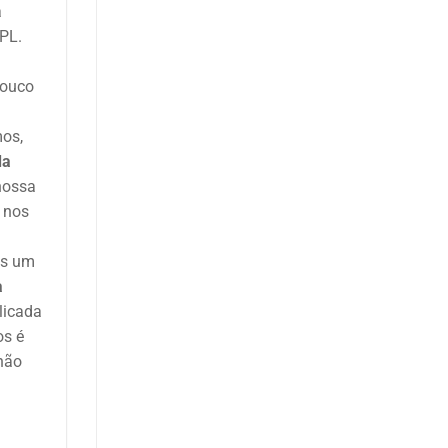
a
IPL.
pouco
mos,
da
nossa
o nos
is um
a
licada
os é
 não