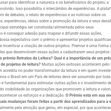
ar para identificar a natureza e os beneficiários do projeto; a
volvido. Isso possibilita o intercâmbio de experiências. A plat
m de debates, o relato de experiências e as notícias sobre os
s, experiências, ideias sobre a promoção da leitura e seus desaf
cipal estratégia ser construída/alimentada pelos seus
io é conseguir adesão para mapear e difundir essas ações,
Nossa expectativa com o prêmio é apresentar projetos qualifica
 e incentivar a criação de outros projetos. Premiar é uma forma 
les que desenvolvem essas ações a cadastrarem seus projetos
 o prêmio Retratos da Leitura? Qual é a importância de um prê
de projetos de leitura?
Muitas ações exitosas acontecem pelo 
quem acredita no poder transformador da leitura e em quem invest
mos o Brasil em um País de leitores deve ser assumido por toda
 é fundamental para estimular outras ações e o investimento d
o visibilidade às organizações que promovem a leitura e valor
econhecer os esforços e a dedicação.
O Prêmio está em sua s
uais mudanças foram feitas a partir dos aprendizados para a 
palmente pela emoção que gerou, em especial, por que acontec