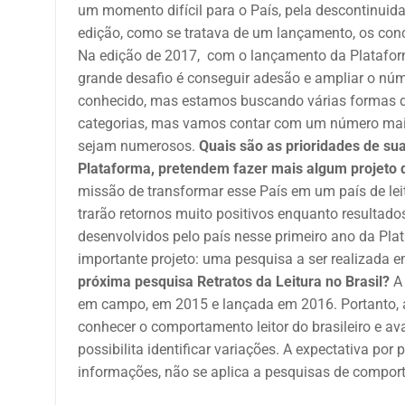
um momento difícil para o País, pela descontinuid
edição, como se tratava de um lançamento, os conc
Na edição de 2017, com o lançamento da Plataforma
grande desafio é conseguir adesão e ampliar o nú
conhecido, mas estamos buscando várias formas 
categorias, mas vamos contar com um número maior
sejam numerosos.
Quais são as prioridades de su
Plataforma, pretendem fazer mais algum projeto 
missão de transformar esse País em um país de leit
trarão retornos muito positivos enquanto resulta
desenvolvidos pelo país nesse primeiro ano da P
importante projeto: uma pesquisa a ser realizada e
próxima pesquisa Retratos da Leitura no Brasil?
A 
em campo, em 2015 e lançada em 2016. Portanto, a 5
conhecer o comportamento leitor do brasileiro e av
possibilita identificar variações. A expectativa po
informações, não se aplica a pesquisas de compor