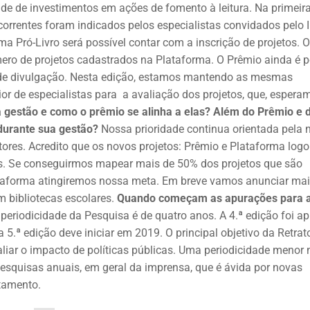
ade de investimentos em ações de fomento à leitura. Na primeir
orrentes foram indicados pelos especialistas convidados pelo 
 Pró-Livro será possível contar com a inscrição de projetos. O
mero de projetos cadastrados na Plataforma. O Prêmio ainda é 
de divulgação. Nesta edição, estamos mantendo as mesmas
 de especialistas para a avaliação dos projetos, que, espera
a gestão e como o prêmio se alinha a elas? Além do Prêmio e 
durante sua gestão?
Nossa prioridade continua orientada pela 
ores. Acredito que os novos projetos: Prêmio e Plataforma log
dos. Se conseguirmos mapear mais de 50% dos projetos que são
lataforma atingiremos nossa meta. Em breve vamos anunciar ma
m bibliotecas escolares.
Quando começam as apurações para 
periodicidade da Pesquisa é de quatro anos. A 4.ª edição foi ap
.ª edição deve iniciar em 2019. O principal objetivo da Retrat
aliar o impacto de políticas públicas. Uma periodicidade menor
r pesquisas anuais, em geral da imprensa, que é ávida por novas
tamento.