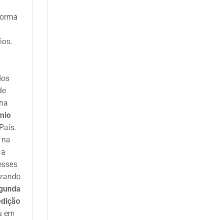
aforma
ios.
dos
de
 na
mio
País.
e na
 a
esses
izando
egunda
edição
eu em