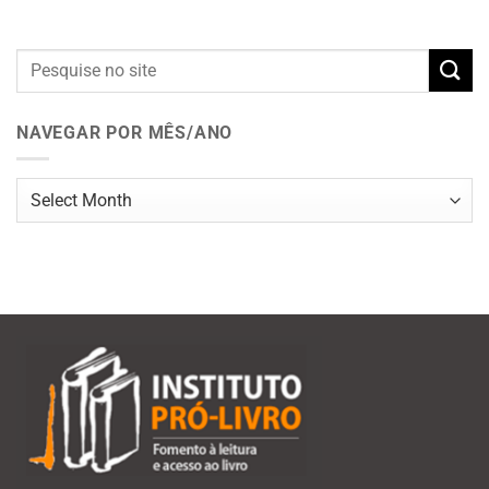
NAVEGAR POR MÊS/ANO
Navegar
por
mês/ano