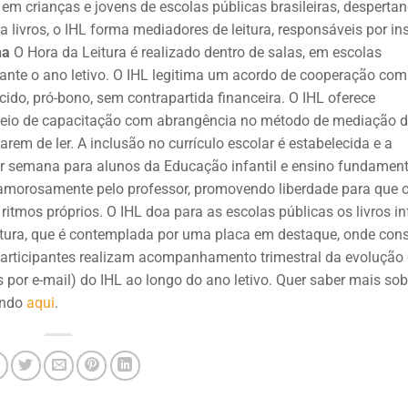
a em crianças e jovens de escolas públicas brasileiras, desperta
a livros, o IHL forma mediadores de leitura, responsáveis por ins
na
O Hora da Leitura é realizado dentro de salas, em escolas
rante o ano letivo. O IHL legitima um acordo de cooperação com
cido, pró-bono, sem contrapartida financeira. O IHL oferece
 meio de capacitação com abrangência no método de mediação 
arem de ler. A inclusão no currículo escolar é estabelecida e a
r semana para alunos da Educação infantil e ensino fundament
da amorosamente pelo professor, promovendo liberdade para que 
itmos próprios. O IHL doa para as escolas públicas os livros i
tura, que é contemplada por uma placa em destaque, onde cons
rticipantes realizam acompanhamento trimestral da evolução
os por e-mail) do IHL ao longo do ano letivo. Quer saber mais sob
cando
aqui
.