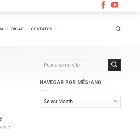
RA
DICAS
CONTATOS
NAVEGAR POR MÊS/ANO
Navegar
por
mês/ano
6
ais e