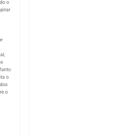
ndo o
pirar
de
al,
os
nfanto
ta o
 dos
re o