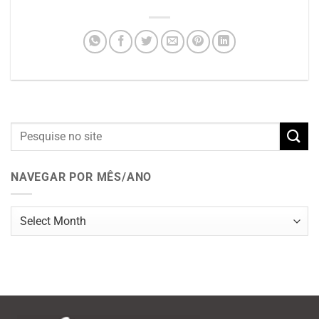
NAVEGAR POR MÊS/ANO
Navegar
por
mês/ano