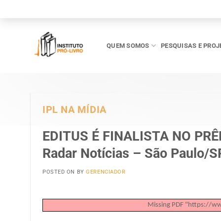
Skip
to
content
QUEM SOMOS
PESQUISAS E PROJ
IPL NA MÍDIA
EDITUS É FINALISTA NO PRÊ
Radar Notícias – São Paulo/S
POSTED ON
BY
GERENCIADOR
Missing PDF "https://www