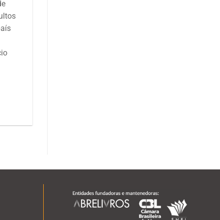
de
ultos
país
à
cio