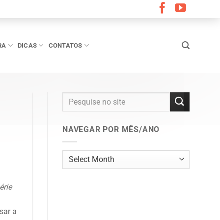
RA
DICAS
CONTATOS
NAVEGAR POR MÊS/ANO
Navegar
por
mês/ano
érie
sar a