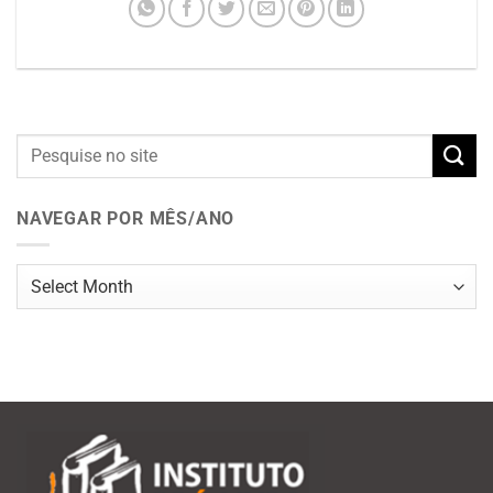
NAVEGAR POR MÊS/ANO
Navegar
por
mês/ano