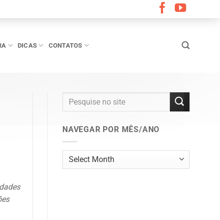
RA
DICAS
CONTATOS
NAVEGAR POR MÊS/ANO
Navegar
por
mês/ano
idades
ões