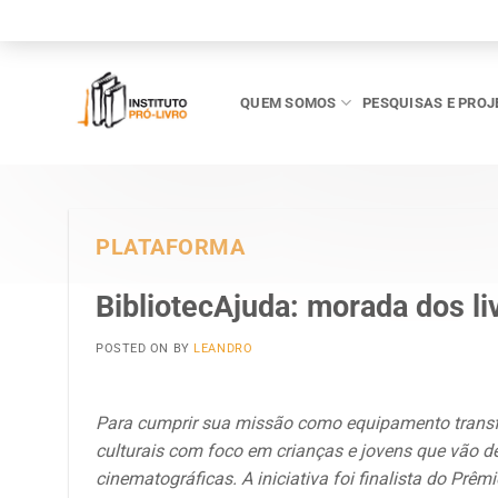
Skip
to
content
QUEM SOMOS
PESQUISAS E PROJ
PLATAFORMA
BibliotecAjuda: morada dos li
POSTED ON
BY
LEANDRO
Para cumprir sua missão como equipamento transfo
culturais com foco em crianças e jovens que vão des
cinematográficas. A iniciativa foi finalista do Prê