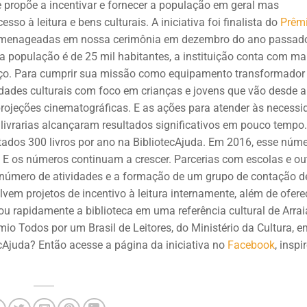
se propõe a incentivar e fornecer a população em geral mas
sso à leitura e bens culturais. A iniciativa foi finalista do
Prêmi
 homenageadas em nossa cerimônia em dezembro do ano passad
ja população é de 25 mil habitantes, a instituição conta com ma
aço. Para cumprir sua missão como equipamento transformador
vidades culturais com foco em crianças e jovens que vão desde a
e projeções cinematográficas. E as ações para atender às necess
livrarias alcançaram resultados significativos em pouco tempo
ados 300 livros por ano na BibliotecAjuda. Em 2016, esse núm
. E os números continuam a crescer.
Parcerias com escolas e ou
o número de atividades e a formação de um grupo de contação d
vem projetos de incentivo à leitura internamente, além de ofere
ou rapidamente a biblioteca em uma referência cultural de Arrai
mio Todos por um Brasil de Leitores, do Ministério da Cultura, e
cAjuda? Então acesse a página da iniciativa no
Facebook
, inspi