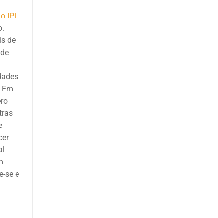
o IPL
o.
is de
 de
idades
. Em
ero
tras
e
cer
al
m
re-se e