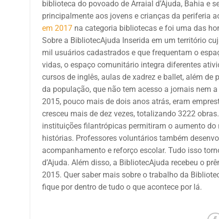
biblioteca do povoado de Arraial d’Ajuda, Bahia e 
principalmente aos jovens e crianças da periferia ace
em 2017
na categoria bibliotecas e foi uma das
Sobre a BibliotecAjuda Inserida em um território cu
mil usuários cadastrados e que frequentam o esp
vidas, o espaço comunitário integra diferentes ati
cursos de inglês, aulas de xadrez e ballet, além d
da população, que não tem acesso a jornais nem a 
2015, pouco mais de dois anos atrás, eram emprest
cresceu mais de dez vezes, totalizando 3222 obras
instituições filantrópicas permitiram o aumento d
histórias. Professores voluntários também desenvol
acompanhamento e reforço escolar
.
Tudo isso torn
d’Ajuda. Além disso, a BibliotecAjuda recebeu o prê
2015.
Quer saber mais sobre o trabalho da Bibliote
fique por dentro de tudo o que acontece por lá.