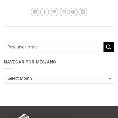
NAVEGAR POR MÊS/ANO
Navegar
por
mês/ano