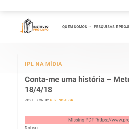
Skip
to
content
QUEM SOMOS
PESQUISAS E PROJ
IPL NA MÍDIA
Conta-me uma história – Met
18/4/18
POSTED ON
BY
GERENCIADOR
Missing PDF "https://www.pro
&nbsp;