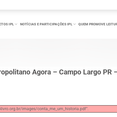
ETOS IPL
NOTÍCIAS E PARTICIPAÇÕES IPL
QUEM PROMOVE LEITU
ropolitano Agora – Campo Largo PR 
livro.org.br/images/conta_me_um_historia.pdf".