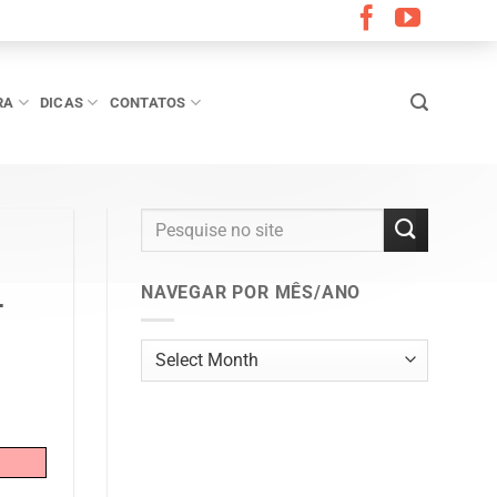
RA
DICAS
CONTATOS
NAVEGAR POR MÊS/ANO
–
Navegar
por
mês/ano