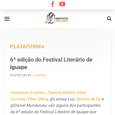
Skip
to
content
PLATAFORMA
6ª edição do Festival Literário de
Iguape
POSTED ON
BY
LEANDRO
Conceição Evaristo
,
Djamila Ribeiro
,
Elisa
Lucinda
,
Ellen Oléria
, @Larissa Luz,
Sandra de Sá
e
@Daniel Munduruku são alguns dos participantes
da 6º edição do Festival Literário de Iguape que