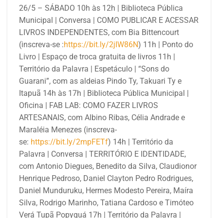
26/5 – SÁBADO 10h às 12h | Biblioteca Pública
Municipal | Conversa | COMO PUBLICAR E ACESSAR
LIVROS INDEPENDENTES, com Bia Bittencourt
(inscreva-se :
https://bit.ly/2jIW86N
) 11h | Ponto do
Livro | Espaço de troca gratuita de livros 11h |
Território da Palavra | Espetáculo | “Sons do
Guarani”, com as aldeias Pindo Ty, Takuari Ty e
Itapuã 14h às 17h | Biblioteca Pública Municipal |
Oficina | FAB LAB: COMO FAZER LIVROS
ARTESANAIS, com Albino Ribas, Célia Andrade e
Maraléia Menezes (inscreva-
se:
https://bit.ly/2mpFETf
) 14h | Território da
Palavra | Conversa | TERRITÓRIO E IDENTIDADE,
com Antonio Diegues, Benedito da Silva, Claudionor
Henrique Pedroso, Daniel Clayton Pedro Rodrigues,
Daniel Munduruku, Hermes Modesto Pereira, Maíra
Silva, Rodrigo Marinho, Tatiana Cardoso e Timóteo
Verá Tupã Popyguá 17h | Território da Palavra |