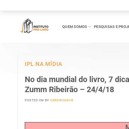
Skip
to
content
QUEM SOMOS
PESQUISAS E PROJ
IPL NA MÍDIA
No dia mundial do livro, 7 dic
Zumm Ribeirão – 24/4/18
POSTED ON
BY
GERENCIADOR