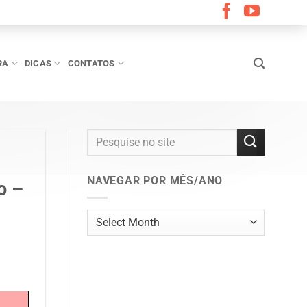
RA
DICAS
CONTATOS
NAVEGAR POR MÊS/ANO
o –
Navegar
por
mês/ano