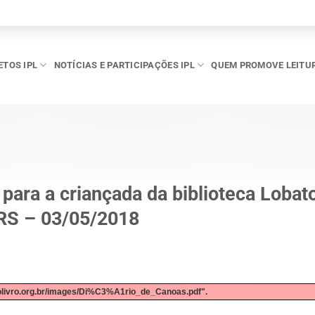
ETOS IPL
NOTÍCIAS E PARTICIPAÇÕES IPL
QUEM PROMOVE LEITU
 para a criançada da biblioteca Lobat
RS – 03/05/2018
olivro.org.br/images/Di%C3%A1rio_de_Canoas.pdf".