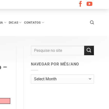
RA
DICAS
CONTATOS
NAVEGAR POR MÊS/ANO
o –
Navegar
por
mês/ano