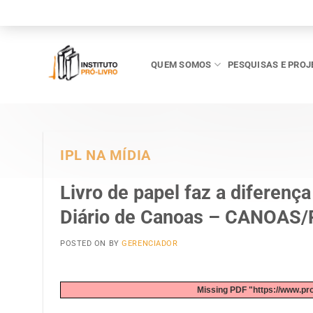
Skip
to
content
QUEM SOMOS
PESQUISAS E PROJ
IPL NA MÍDIA
Livro de papel faz a diferença
Diário de Canoas – CANOAS/
POSTED ON
BY
GERENCIADOR
Missing PDF "https://www.pr