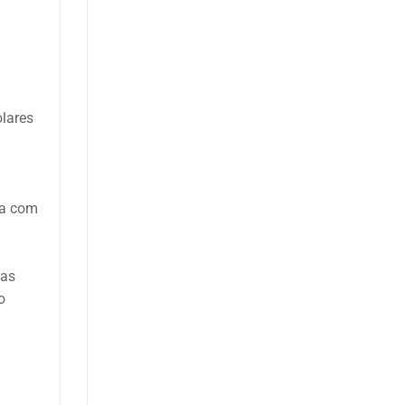
olares
ta com
vas
o