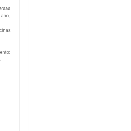
ersas
 ano,
icinas
ento:
s