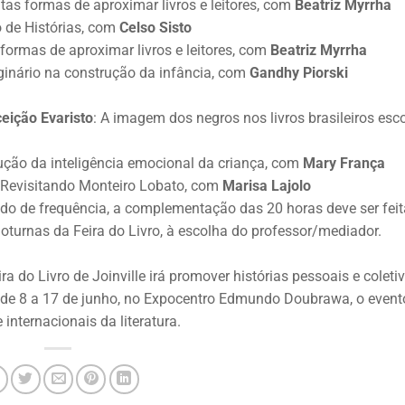
tas formas de aproximar livros e leitores, com
Beatriz Myrrha
 de Histórias, com
Celso Sisto
formas de aproximar livros e leitores, com
Beatriz Myrrha
ginário na construção da infância, com
Gandhy Piorski
ceição
Evaristo
: A imagem dos negros nos livros brasileiros esc
ução da inteligência emocional da criança, com
Mary França
 Revisitando Monteiro Lobato, com
Marisa Lajolo
ado de frequência, a complementação das 20 horas deve ser fei
oturnas da Feira do Livro, à escolha do professor/mediador.
 do Livro de Joinville irá promover histórias pessoais e coleti
do de 8 a 17 de junho, no Expocentro Edmundo Doubrawa, o event
internacionais da literatura.