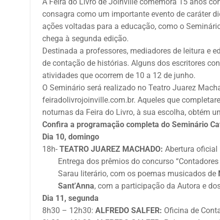
A Feira do Livro de Joinville comemora 15 anos co
consagra como um importante evento de caráter did
ações voltadas para a educação, como o Seminário
chega à segunda edição.
Destinada a professores, mediadores de leitura e e
de contação de histórias. Alguns dos escritores co
atividades que ocorrem de 10 a 12 de junho.
O Seminário será realizado no Teatro Juarez Machad
feiradolivrojoinville.com.br. Aqueles que completa
noturnas da Feira do Livro, à sua escolha, obtém um
Confira a programação completa do Seminário Ca
Dia 10, domingo
18h-
TEATRO JUAREZ MACHADO:
Abertura oficial
Entrega dos prêmios do concurso “Contadores e 
Sarau literário, com os poemas musicados de
Sant’Anna
, com a participação da Autora e d
Dia 11, segunda
8h30 – 12h30:
ALFREDO SALFER:
Oficina de Cont