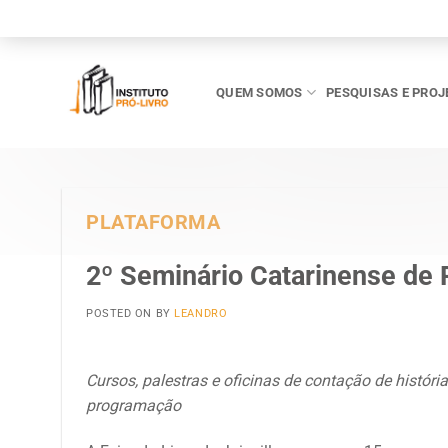
Skip
to
content
QUEM SOMOS
PESQUISAS E PROJ
PLATAFORMA
2º Seminário Catarinense de 
POSTED ON
BY
LEANDRO
Cursos, palestras e oficinas de contação de história
programação