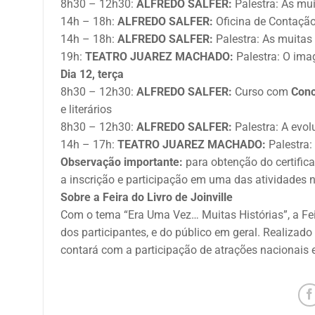
8h30 – 12h30:
ALFREDO SALFER:
Palestra: As mui
14h – 18h:
ALFREDO SALFER:
Oficina de Contação
14h – 18h:
ALFREDO SALFER:
Palestra: As muitas 
19h:
TEATRO JUAREZ MACHADO:
Palestra: O ima
Dia 12, terça
8h30 – 12h30:
ALFREDO SALFER:
Curso com
Con
e literários
8h30 – 12h30:
ALFREDO SALFER:
Palestra: A evol
14h – 17h:
TEATRO JUAREZ MACHADO:
Palestra:
Observação importante:
para obtenção do certific
a inscrição e participação em uma das atividades n
Sobre a Feira do Livro de Joinville
Com o tema “Era Uma Vez… Muitas Histórias”, a Feira
dos participantes, e do público em geral. Realiza
contará com a participação de atrações nacionais e 