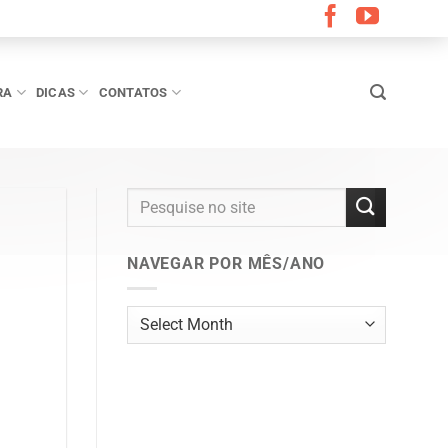
RA
DICAS
CONTATOS
NAVEGAR POR MÊS/ANO
Navegar
por
mês/ano