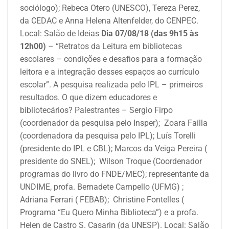
sociólogo); Rebeca Otero (UNESCO), Tereza Perez,
da CEDAC e Anna Helena Altenfelder, do CENPEC.
Local: Salão de Ideias
Dia 07/08/18 (das 9h15 às
12h00)
– “Retratos da Leitura em bibliotecas
escolares – condições e desafios para a formação
leitora e a integração desses espaços ao currículo
escolar”. A pesquisa realizada pelo IPL – primeiros
resultados.
O que dizem educadores e
bibliotecários?
Palestrantes – Sergio Firpo
(coordenador da pesquisa pelo Insper); Zoara Failla
(coordenadora da pesquisa pelo IPL); Luís Torelli
(presidente do IPL e CBL); Marcos da Veiga Pereira (
presidente do SNEL); Wilson Troque (Coordenador
programas do livro do FNDE/MEC); representante da
UNDIME, profa. Bernadete Campello (UFMG) ;
Adriana Ferrari ( FEBAB); Christine Fontelles (
Programa “Eu Quero Minha Biblioteca”) e a profa.
Helen de Castro S. Casarin (da UNESP).
Local: Salão