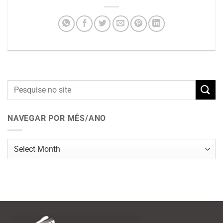
NAVEGAR POR MÊS/ANO
Navegar
por
mês/ano