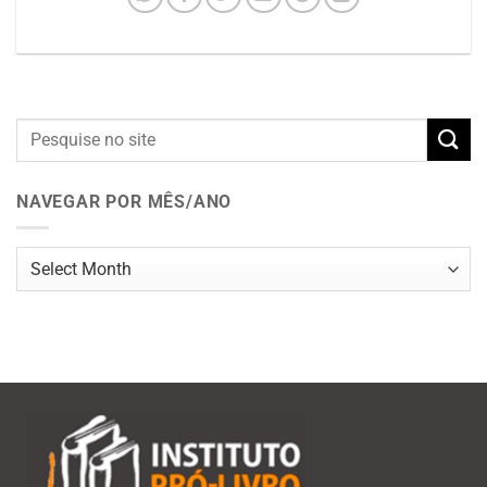
NAVEGAR POR MÊS/ANO
Navegar
por
mês/ano