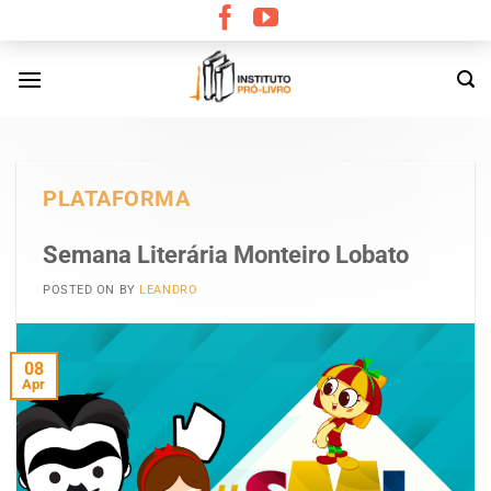
Skip
to
content
PLATAFORMA
Semana Literária Monteiro Lobato
POSTED ON
BY
LEANDRO
08
Apr