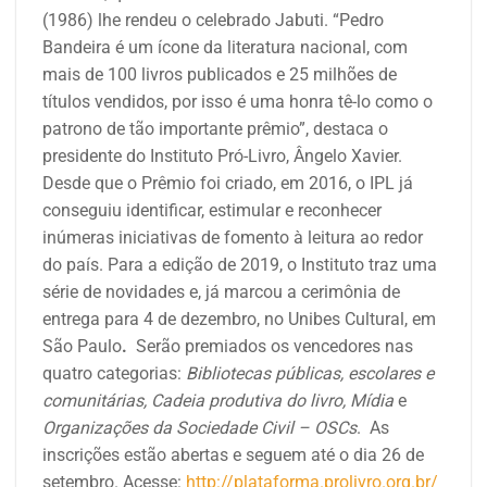
(1986) lhe rendeu o celebrado Jabuti. “Pedro
Bandeira é um ícone da literatura nacional, com
mais de 100 livros publicados e 25 milhões de
títulos vendidos, por isso é uma honra tê-lo como o
patrono de tão importante prêmio”, destaca o
presidente do Instituto Pró-Livro, Ângelo Xavier.
Desde que o Prêmio foi criado, em 2016, o IPL já
conseguiu identificar, estimular e reconhecer
inúmeras iniciativas de fomento à leitura ao redor
do país.
Para a edição de 2019, o Instituto traz uma
série de novidades e, já marcou a cerimônia de
entrega para 4 de dezembro, no Unibes Cultural, em
São Paulo
.
Serão premiados os vencedores nas
quatro categorias:
Bibliotecas públicas, escolares e
comunitárias, Cadeia produtiva do livro, Mídia
e
Organizações da Sociedade Civil – OSCs
. As
inscrições estão abertas e seguem até o dia 26 de
setembro. Acesse:
http://plataforma.prolivro.org.br/