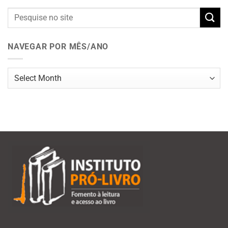
NAVEGAR POR MÊS/ANO
Navegar
por
mês/ano