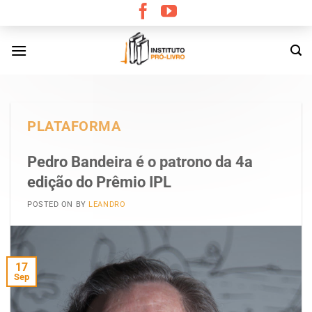
Skip
to
content
PLATAFORMA
Pedro Bandeira é o patrono da 4a
edição do Prêmio IPL
POSTED ON
BY
LEANDRO
17
Sep