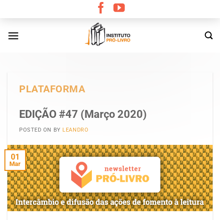
Skip
to
content
PLATAFORMA
EDIÇÃO #47 (Março 2020)
POSTED ON
BY
LEANDRO
01
Mar