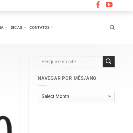
RA
DICAS
CONTATOS
NAVEGAR POR MÊS/ANO
Navegar
por
mês/ano