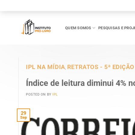
Skip
to
content
QUEM SOMOS
PESQUISAS E PROJ
IPL NA MÍDIA
RETRATOS - 5ª EDIÇÃO
,
Índice de leitura diminui 4% n
POSTED ON
BY
IPL
29
Sep