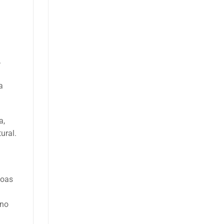
.
a
a,
ural.
soas
 no