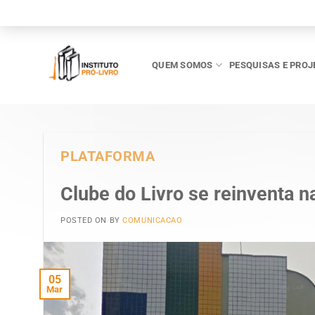
Skip
to
content
QUEM SOMOS
PESQUISAS E PROJ
PLATAFORMA
Clube do Livro se reinventa 
POSTED ON
BY
COMUNICACAO
05
Mar