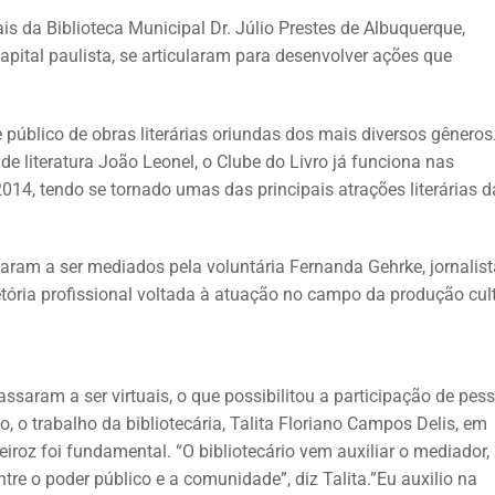
s da Biblioteca Municipal Dr. Júlio Prestes de Albuquerque,
apital paulista, se articularam para desenvolver ações que
e público de obras literárias oriundas dos mais diversos gêneros
 de literatura João Leonel, o Clube do Livro já funciona nas
014, tendo se tornado umas das principais atrações literárias d
aram a ser mediados pela voluntária Fernanda Gehrke, jornalist
ória profissional voltada à atuação no campo da produção cult
ssaram a ser virtuais, o que possibilitou a participação de pes
, o trabalho da bibliotecária, Talita Floriano Campos Delis, em
roz foi fundamental. “O bibliotecário vem auxiliar o mediador,
entre o poder público e a comunidade”, diz Talita.”Eu auxilio na