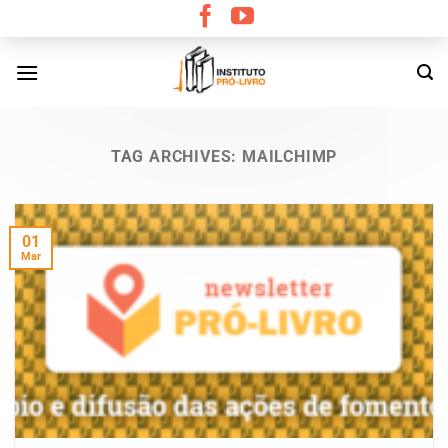
Skip
to
content
TAG ARCHIVES:
MAILCHIMP
01
Mar