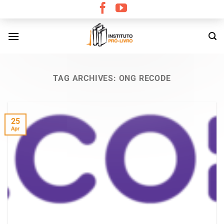
Skip
to
content
TAG ARCHIVES:
ONG RECODE
25
Apr