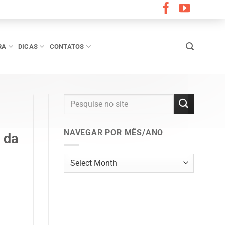
RA
DICAS
CONTATOS
NAVEGAR POR MÊS/ANO
 da
Navegar
por
mês/ano