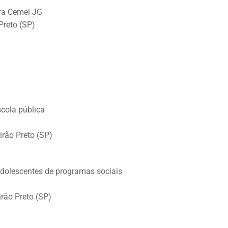
ra Cemei JG
Preto (SP)
scola pública
rão Preto (SP)
adolescentes de programas sociais
rão Preto (SP)