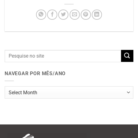
NAVEGAR POR MÊS/ANO
Navegar
por
mês/ano