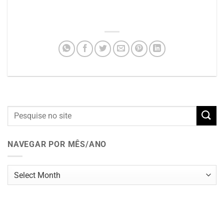
NAVEGAR POR MÊS/ANO
Navegar
por
mês/ano