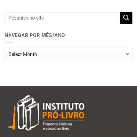
NAVEGAR POR MÊS/ANO
Navegar
por
mês/ano