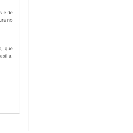
s e de
ura no
a, que
sília.