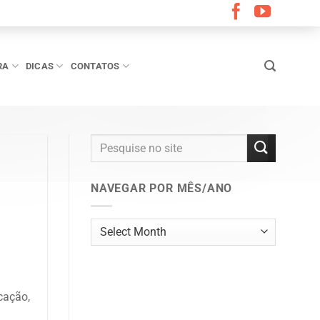
RA
DICAS
CONTATOS
NAVEGAR POR MÊS/ANO
Navegar
por
mês/ano
cação,