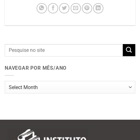
NAVEGAR POR MÊS/ANO
Navegar
por
mês/ano