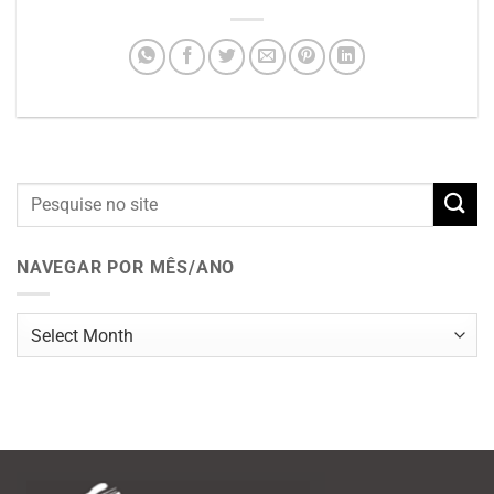
NAVEGAR POR MÊS/ANO
Navegar
por
mês/ano