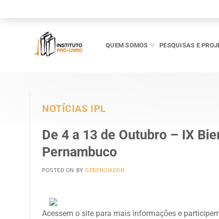
Skip
to
content
QUEM SOMOS
PESQUISAS E PROJ
NOTÍCIAS IPL
De 4 a 13 de Outubro – IX Bie
Pernambuco
POSTED ON
BY
GERENCIADOR
Acessem o site para mais informações e participe