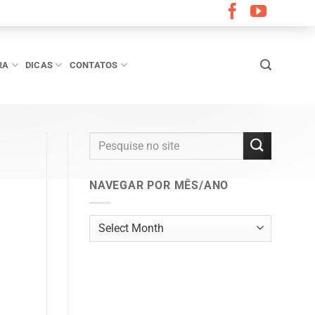
RA
DICAS
CONTATOS
NAVEGAR POR MÊS/ANO
Navegar
por
mês/ano