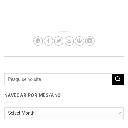
NAVEGAR POR MÊS/ANO
Navegar
por
mês/ano