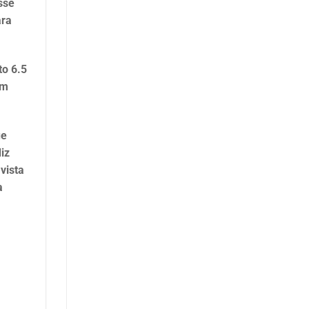
sse
ara
to 6.5
um
ue
iz
vista
a