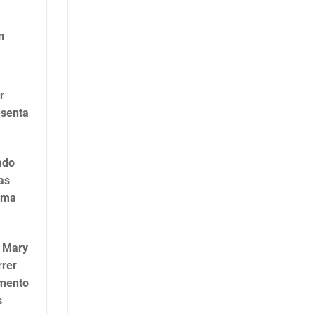
m
r
esenta
ado
as
 uma
e Mary
rrer
gmento
s