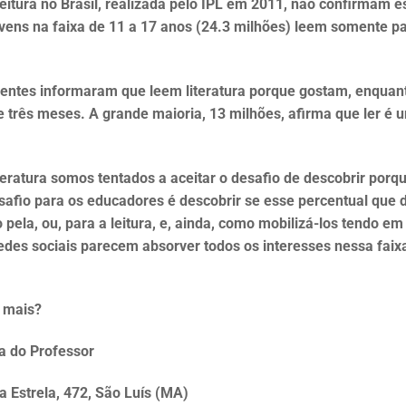
eitura no Brasil, realizada pelo IPL em 2011, não confirmam e
vens na faixa de 11 a 17 anos (24.3 milhões) leem somente p
centes informaram que leem literatura porque gostam, enquan
três meses. A grande maioria, 13 milhões, afirma que ler é 
teratura somos tentados a aceitar o desafio de descobrir porq
safio para os educadores é descobrir se esse percentual que d
 pela, ou, para a leitura, e, ainda, como mobilizá-los tendo em 
redes sociais parecem absorver todos os interesses nessa faix
o mais?
sa do Professor
 Estrela, 472, São Luís (MA)