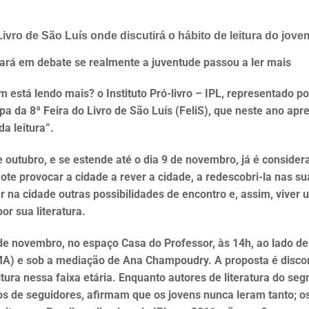
 Livro de São Luís onde discutirá o hábito de leitura do jove
locará em debate se realmente a juventude passou a ler mais
 está lendo mais? o Instituto Pró-livro – IPL, representado po
ipa da 8ª Feira do Livro de São Luís (FeliS), que neste ano apr
da leitura”.
 outubro, e se estende até o dia 9 de novembro, já é consider
ote provocar a cidade a rever a cidade, a redescobri-la nas su
er na cidade outras possibilidades de encontro e, assim, viver
r sua literatura.
3 de novembro, no espaço Casa do Professor, às 14h, ao lado d
MA) e sob a mediação de Ana Champoudry. A proposta é disco
eitura nessa faixa etária. Enquanto autores de literatura do se
s de seguidores, afirmam que os jovens nunca leram tanto; o