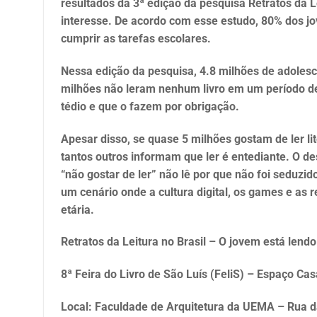
resultados da 3ª edição da pesquisa Retratos da L
interesse. De acordo com esse estudo, 80% dos jo
cumprir as tarefas escolares.
Nessa edição da pesquisa, 4.8 milhões de adoles
milhões não leram nenhum livro em um período de 
tédio e que o fazem por obrigação.
Apesar disso, se quase 5 milhões gostam de ler li
tantos outros informam que ler é entediante. O de
“não gostar de ler” não lê por que não foi seduzido
um cenário onde a cultura digital, os games e as 
etária.
Retratos da Leitura no Brasil – O jovem está lend
8ª Feira do Livro de São Luís (FeliS) – Espaço Ca
Local: Faculdade de Arquitetura da UEMA – Rua da