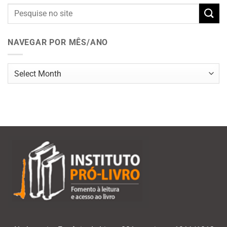
NAVEGAR POR MÊS/ANO
Navegar
por
mês/ano