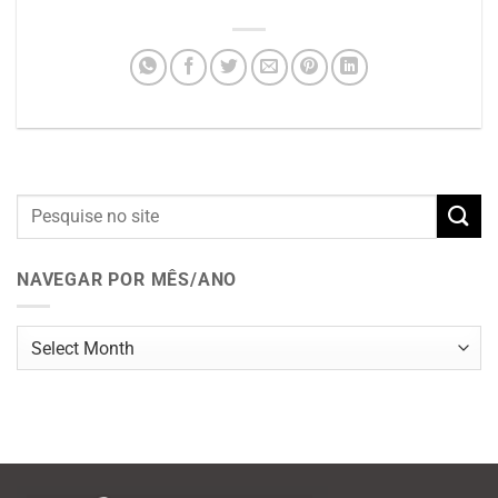
NAVEGAR POR MÊS/ANO
Navegar
por
mês/ano