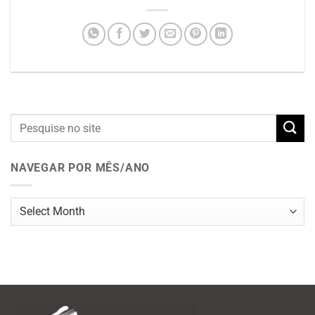
NAVEGAR POR MÊS/ANO
Navegar
por
mês/ano