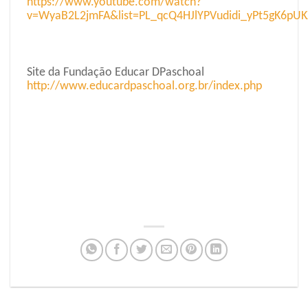
https://www.youtube.com/watch?
v=WyaB2L2jmFA&list=PL_qcQ4HJlYPVudidi_yPt5gK6pU
Site da Fundação Educar DPaschoal
http://www.educardpaschoal.org.br/index.php