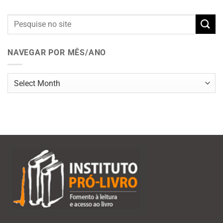
NAVEGAR POR MÊS/ANO
Navegar
por
mês/ano